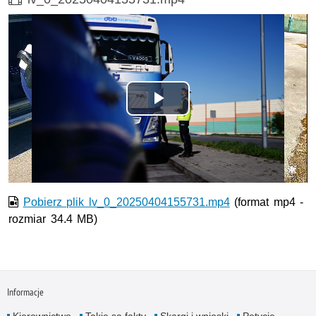
Odtwórz
wideo
Pobierz plik lv_0_20250404155731.mp4
(format mp4 -
rozmiar 34.4 MB)
Informacje