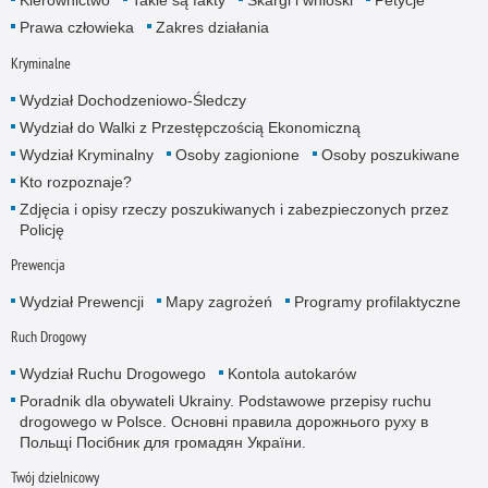
Kierownictwo
Takie są fakty
Skargi i wnioski
Petycje
Prawa człowieka
Zakres działania
Kryminalne
Wydział Dochodzeniowo-Śledczy
Wydział do Walki z Przestępczością Ekonomiczną
Wydział Kryminalny
Osoby zagionione
Osoby poszukiwane
Kto rozpoznaje?
Zdjęcia i opisy rzeczy poszukiwanych i zabezpieczonych przez
Policję
Prewencja
Wydział Prewencji
Mapy zagrożeń
Programy profilaktyczne
Ruch Drogowy
Wydział Ruchu Drogowego
Kontola autokarów
Poradnik dla obywateli Ukrainy. Podstawowe przepisy ruchu
drogowego w Polsce. Основні правила дорожнього руху в
Польщі Посібник для громадян України.
Twój dzielnicowy