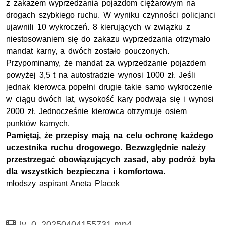
z zakazem wyprzedzania pojazdom ciężarowym na
drogach szybkiego ruchu. W wyniku czynności policjanci
ujawnili 10 wykroczeń. 8 kierujących w związku z
niestosowaniem się do zakazu wyprzedzania otrzymało
mandat karny, a dwóch zostało pouczonych.
Przypominamy, że mandat za wyprzedzanie pojazdem
powyżej 3,5 t na autostradzie wynosi 1000 zł. Jeśli
jednak kierowca popełni drugie takie samo wykroczenie
w ciągu dwóch lat, wysokość kary podwaja się i wynosi
2000 zł. Jednocześnie kierowca otrzymuje osiem
punktów karnych.
Pamiętaj, że przepisy mają na celu ochronę każdego
uczestnika ruchu drogowego. Bezwzględnie należy
przestrzegać obowiązujących zasad, aby podróż była
dla wszystkich bezpieczna i komfortowa.
młodszy aspirant Aneta Placek
Film
lv_0_20250404155731.mp4