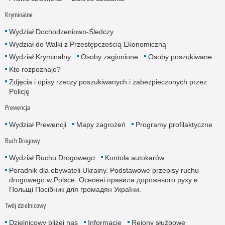
Kryminalne
Wydział Dochodzeniowo-Śledczy
Wydział do Walki z Przestępczością Ekonomiczną
Wydział Kryminalny
Osoby zagionione
Osoby poszukiwane
Kto rozpoznaje?
Zdjęcia i opisy rzeczy poszukiwanych i zabezpieczonych przez
Policję
Prewencja
Wydział Prewencji
Mapy zagrożeń
Programy profilaktyczne
Ruch Drogowy
Wydział Ruchu Drogowego
Kontola autokarów
Poradnik dla obywateli Ukrainy. Podstawowe przepisy ruchu
drogowego w Polsce. Основні правила дорожнього руху в
Польщі Посібник для громадян України.
Twój dzielnicowy
Dzielnicowy bliżej nas
Informacje
Rejony służbowe