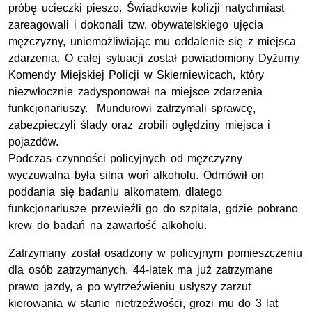
próbę ucieczki pieszo. Świadkowie kolizji natychmiast
zareagowali i dokonali tzw. obywatelskiego ujęcia
mężczyzny, uniemożliwiając mu oddalenie się z miejsca
zdarzenia. O całej sytuacji został powiadomiony Dyżurny
Komendy Miejskiej Policji w Skierniewicach, który
niezwłocznie zadysponował na miejsce zdarzenia
funkcjonariuszy. Mundurowi zatrzymali sprawcę,
zabezpieczyli ślady oraz zrobili oględziny miejsca i
pojazdów.
Podczas czynności policyjnych od mężczyzny
wyczuwalna była silna woń alkoholu. Odmówił on
poddania się badaniu alkomatem, dlatego
funkcjonariusze przewieźli go do szpitala, gdzie pobrano
krew do badań na zawartość alkoholu.
Zatrzymany został osadzony w policyjnym pomieszczeniu
dla osób zatrzymanych. 44-latek ma już zatrzymane
prawo jazdy, a po wytrzeźwieniu usłyszy zarzut
kierowania w stanie nietrzeźwości, grozi mu do 3 lat