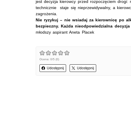
jest decyzja kierowcy przed rozpoczęciem drogi:
technicznie staje się nieprzewidywalny, a kierow
zagrożenia.
Nie ryzykuj – nie wsiadaj za kierownicę po a
bezpieczny. Każda nieodpowiedzialna decyzja
młodszy aspirant Aneta Placek
Ocena: 0/5 (0)
Udostępnij
Udostępnij