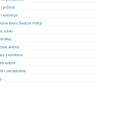
 i pobicia
 i amunicja
ralne Biuro Śledcze Policji
ła sztuki
zerstwa
zywe alarmy
iarz z konikiem
el ludźmi
ść i zarządzanie
y
ety w Policji
pcja
zież
zieże z włamaniem
ura
styka, wyposażenie