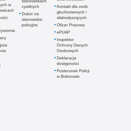
stanowiskach
stępczość farmaceutyczna
nych w
cywilnych
Kontakt dla osób
stępczość gospodarcza
iewicach
głuchoniemych i
Dobór na
stępczość internetowa
ości
słabosłyszących
stanowiska
policyjne
Oficer Prasowy
stępczość komputerowa
zyszenia
ePUAP
stępczość kryminalna
racy
Inspektor
stępczość międzynarodowa
jsze
Ochrony Danych
stępczość narkotykowa
nia
Osobowych
stępczość nieletnich
Deklaracja
dostępności
stępczość paliwowa
t
Posterunek Policji
stępczość przeciwko porządkowi publicznemu
w Bolimowie
stępczość przeciwko prawom autorskim
stępczość przeciwko środowisku
stępczość przeciwko zwierzętom
stępczość przeciwko życiu
stępczość samochodowa
stępczość seksualna
stępczość ubezpieczeniowa