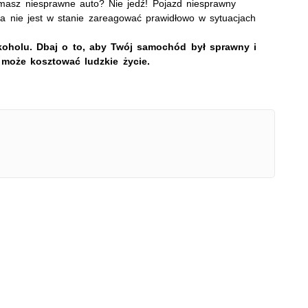
 masz niesprawne auto? Nie jedź! Pojazd niesprawny
Mate
ca nie jest w stanie zareagować prawidłowo w sytuacjach
Nagr
Napa
lkoholu. Dbaj o to, aby Twój samochód był sprawny i
 może kosztować ludzkie życie.
Napa
Napa
Niel
Niet
Niet
Niet
Nisz
Nowo
Odpo
Ofia
Opin
Osz
Pedo
Pira