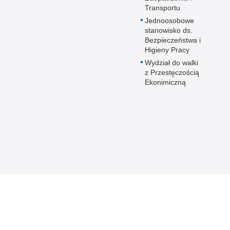
Transportu
Prze
Jednoosobowe
Pseu
stanowisko ds.
Roz
Bezpieczeństwa i
Higieny Pracy
Ruc
Wydział do walki
Sam
z Przestęczością
Spor
Ekonimiczną
Stal
Stat
Szko
Terr
Unia
Upr
Uroc
Uton
Wspó
Wspó
Wykr