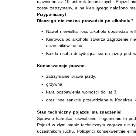
ujawniono aż 10 usterek technicznych. Pojazd nie
został zatrzymany, a na kierującego nałożono ma
Przypomiamy!
Dlaczego nie można prowadzić po alkoholu
?
Nawet niewielka ilość alkoholu upośledza ref
Kierowca po alkoholu stwarza zagrożenie nie 
uczestników ruchu
Każda osoba decydująca się na jazdę pod wp
Konsekwencje prawne:
zatrzymanie prawa jazdy,
grzywna,
kara pozbawienia wolności do lat 3,
oraz inne sankcje przewidziane w Kodeksie
Stan techniczny pojazdu ma znaczenie!
Sprawne hamulce, oświetlenie i ogumienie to po
Pojazd w złym stanie technicznym zagraża nie ty
uczestnikom ruchu. Policjanci konsekwentnie elim