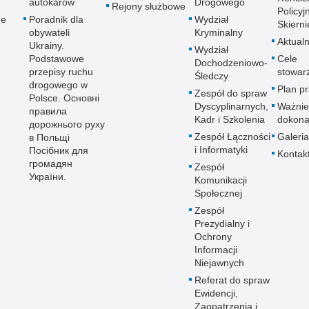
autokarów
Drogowego
Prze
Rejony służbowe
Policyj
ne
Poradnik dla
Wydział
Prze
Skiern
obywateli
Kryminalny
Prze
Aktualn
Ukrainy.
Wydział
Podstawowe
Cele
Prze
Dochodzeniowo-
przepisy ruchu
stowar
Śledczy
Prze
drogowego w
Plan p
Zespół do spraw
Prze
Polsce. Основні
Dyscyplinarnych,
Ważnie
правила
Prze
Kadr i Szkolenia
dokona
дорожнього руху
Prze
Zespół Łączności
Galeria
в Польщі
i Informatyki
Посібник для
Prze
Kontak
громадян
Zespół
Prze
України.
Komunikacji
Prze
Społecznej
Prze
Zespół
Prezydialny i
Prze
Ochrony
Prze
Informacji
Niejawnych
Prze
Referat do spraw
Prze
Ewidencji,
Prze
Zaopatrzenia i