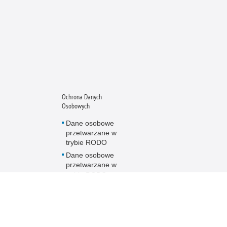
Ochrona Danych
Osobowych
Dane osobowe
przetwarzane w
trybie RODO
Dane osobowe
przetwarzane w
trybie DODO
Elektroniczny
nadawca
Regulamin strony
Policji