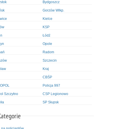
ystok
Bydgoszcz
ńsk
Gorzów Wlkp.
wice
Kielce
ków
KSP
in
Łódź
tyn
Opole
nań
Radom
szów
Szczecin
cław
Kraj
CBŚP
OPOL
Policja 997
l Szczytno
CSP Legionowo
iła
SP Słupsk
Kategorie
i na policjantów