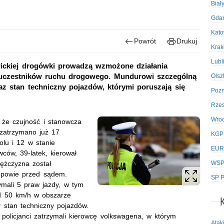
Biał
Gda
Kato
Powrót
Drukuj
Kra
Lubl
ewickiej drogówki prowadzą wzmożone działania
uczestników ruchu drogowego. Mundurowi szczególną
Olsz
z stan techniczny pojazdów, którymi poruszają się
Poz
Rze
Wro
 że czujność i stanowcza
 zatrzymano już 17
KGP
olu i 12 w stanie
EUR
wców, 39-latek, kierował
WSPo
ężczyzna został
dpowie przed sądem.
SP P
zymali 5 praw jazdy, w tym
ad 50 km/h w obszarze
 stan techniczny pojazdów.
 policjanci zatrzymali kierowcę volkswagena, w którym
Atak