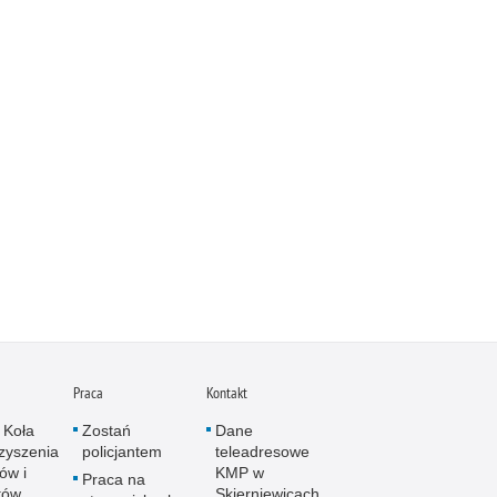
abianie znaków towarowych
yzienia przez psy
miki i sprostowania
cja inaczej
ania
ry i podpalenia
ie brudnych pieniędzy
a człowieka
anacje, zbeszczeszczania
ilaktyka
emoc domowa
moc w szkole
myt
Praca
Kontakt
stępczość alkoholowa
 Koła
Zostań
Dane
stępczość bankowa i kredytowa
zyszenia
policjantem
teleadresowe
ów i
KMP w
stępczość cudzoziemców
Praca na
tów
Skierniewicach