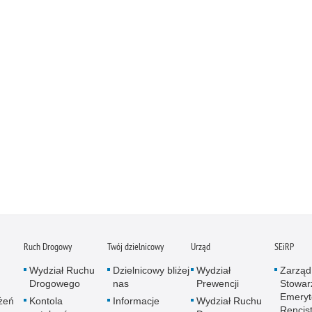
Podr
Pogr
Pole
Poli
Porw
Poża
Pran
Praw
Prof
Prof
Prz
Prze
Prze
Ruch Drogowy
Twój dzielnicowy
Urząd
SEiRP
Prze
Wydział Ruchu
Dzielnicowy bliżej
Wydział
Zarząd
Prze
Drogowego
nas
Prewencji
Stowar
Emeryt
Prze
żeń
Kontola
Informacje
Wydział Ruchu
Rencis