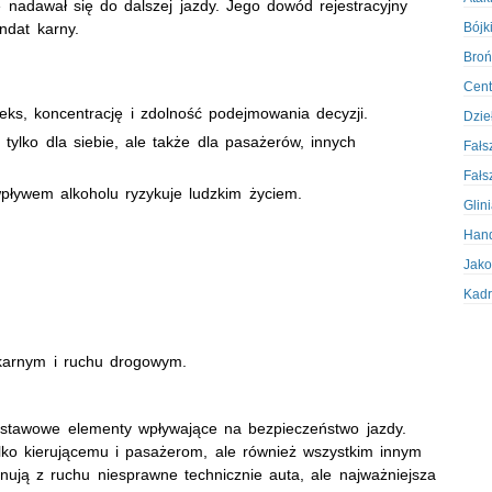
 nadawał się do dalszej jazdy. Jego dowód rejestracyjny
Bójki
ndat karny.
Broń
Cent
leks, koncentrację i zdolność podejmowania decyzji.
Dzie
tylko dla siebie, ale także dla pasażerów, innych
Fałs
Fałs
ływem alkoholu ryzykuje ludzkim życiem.
Glin
Hand
Jako
Kadr
Kobi
Koru
 karnym i ruchu drogowym.
Krad
Krad
dstawowe elementy wpływające na bezpieczeństwo jazdy.
Kult
lko kierującemu i pasażerom, ale również wszystkim innym
Logi
inują z ruchu niesprawne technicznie auta, ale najważniejsza