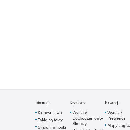
Informacje
Kryminalne
Prewencja
Kierownictwo
Wydział
Wydział
Dochodzeniowo-
Prewencji
Takie są fakty
Śledczy
Mapy zagro
Skargi i wnioski