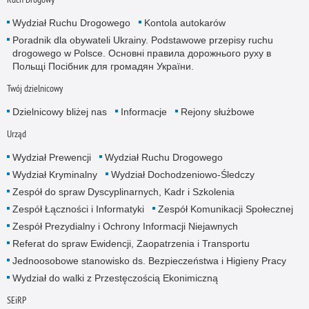
Wydział Ruchu Drogowego
Kontola autokarów
Poradnik dla obywateli Ukrainy. Podstawowe przepisy ruchu
drogowego w Polsce. Основні правила дорожнього руху в
Польщі Посібник для громадян України.
Twój dzielnicowy
Dzielnicowy bliżej nas
Informacje
Rejony służbowe
Urząd
Wydział Prewencji
Wydział Ruchu Drogowego
Wydział Kryminalny
Wydział Dochodzeniowo-Śledczy
Zespół do spraw Dyscyplinarnych, Kadr i Szkolenia
Zespół Łączności i Informatyki
Zespół Komunikacji Społecznej
Zespół Prezydialny i Ochrony Informacji Niejawnych
Referat do spraw Ewidencji, Zaopatrzenia i Transportu
Jednoosobowe stanowisko ds. Bezpieczeństwa i Higieny Pracy
Wydział do walki z Przestęczością Ekonimiczną
SEiRP