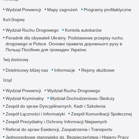
Wydział Prewencji
Mapy zagrożeń
Programy profilaktyczne
Ruch Drogowy
Wydział Ruchu Drogowego
Kontola autokarów
Poradnik dla obywateli Ukrainy. Podstawowe przepisy ruchu
drogowego w Polsce. Основні правила дорожнього руху в
Польщі Посібник для громадян України.
Twój dzielnicowy
Dzielnicowy bliżej nas
Informacje
Rejony służbowe
Urząd
Wydział Prewencji
Wydział Ruchu Drogowego
Wydział Kryminalny
Wydział Dochodzeniowo-Śledczy
Zespół do spraw Dyscyplinarnych, Kadr i Szkolenia
Zespół Łączności i Informatyki
Zespół Komunikacji Społecznej
Zespół Prezydialny i Ochrony Informacji Niejawnych
Referat do spraw Ewidencji, Zaopatrzenia i Transportu
Jednoosobowe stanowisko ds. Bezpieczeństwa i Higieny Pracy