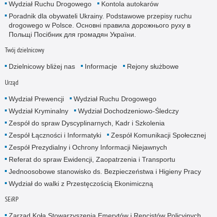
Wydział Ruchu Drogowego
Kontola autokarów
Poradnik dla obywateli Ukrainy. Podstawowe przepisy ruchu
drogowego w Polsce. Основні правила дорожнього руху в
Польщі Посібник для громадян України.
Twój dzielnicowy
Dzielnicowy bliżej nas
Informacje
Rejony służbowe
Urząd
Wydział Prewencji
Wydział Ruchu Drogowego
Wydział Kryminalny
Wydział Dochodzeniowo-Śledczy
Zespół do spraw Dyscyplinarnych, Kadr i Szkolenia
Zespół Łączności i Informatyki
Zespół Komunikacji Społecznej
Zespół Prezydialny i Ochrony Informacji Niejawnych
Referat do spraw Ewidencji, Zaopatrzenia i Transportu
Jednoosobowe stanowisko ds. Bezpieczeństwa i Higieny Pracy
Wydział do walki z Przestęczością Ekonimiczną
SEiRP
Zarząd Koła Stowarzyszenia Emerytów i Rencistów Policyjnych