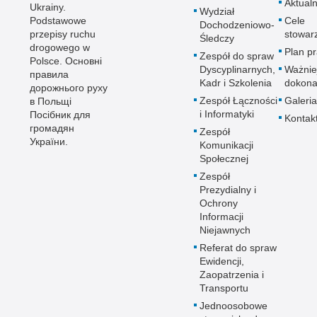
Aktualn
Prze
Ukrainy.
Wydział
Podstawowe
Cele
Prze
Dochodzeniowo-
przepisy ruchu
stowar
Śledczy
Prze
drogowego w
Plan p
Zespół do spraw
Polsce. Основні
Prze
Dyscyplinarnych,
Ważnie
правила
Prze
Kadr i Szkolenia
dokona
дорожнього руху
Prze
Zespół Łączności
Galeria
в Польщі
i Informatyki
Посібник для
Kontak
Prze
громадян
Zespół
Prze
України.
Komunikacji
Prze
Społecznej
Prze
Zespół
Prezydialny i
Prze
Ochrony
Prze
Informacji
Niejawnych
Prze
Referat do spraw
Prze
Ewidencji,
Prze
Zaopatrzenia i
Transportu
Prze
Jednoosobowe
Prze