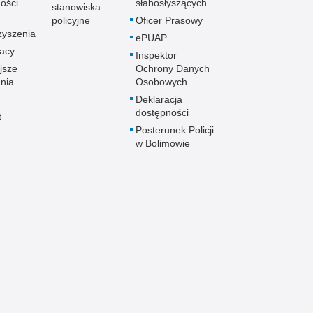
ości
słabosłyszących
stępczość farmaceutyczna
stanowiska
policyjne
Oficer Prasowy
stępczość gospodarcza
zyszenia
ePUAP
stępczość internetowa
racy
Inspektor
stępczość komputerowa
jsze
Ochrony Danych
stępczość kryminalna
nia
Osobowych
stępczość międzynarodowa
Deklaracja
dostępności
t
stępczość narkotykowa
Posterunek Policji
stępczość nieletnich
w Bolimowie
stępczość paliwowa
stępczość przeciwko porządkowi publicznemu
stępczość przeciwko prawom autorskim
stępczość przeciwko środowisku
stępczość przeciwko zwierzętom
stępczość przeciwko życiu
stępczość samochodowa
stępczość seksualna
stępczość ubezpieczeniowa