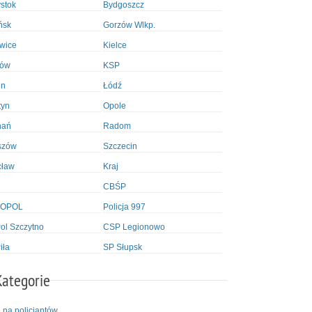
ystok
Bydgoszcz
ńsk
Gorzów Wlkp.
wice
Kielce
ków
KSP
in
Łódź
tyn
Opole
nań
Radom
szów
Szczecin
cław
Kraj
CBŚP
OPOL
Policja 997
l Szczytno
CSP Legionowo
iła
SP Słupsk
Kategorie
i na policjantów