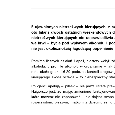
5 ujawnionych nietrzeźwych kierujących, z c
oto bilans dwóch ostatnich weekendowych dni
nietrzeźwych kierujących nie usprawiedliwia 
we krwi – bycie pod wpływem alkoholu i po
nie jest okolicznością łagodzącą popełnienie
Pomimo licznych działań i apeli, niestety wciąż z
alkoholu. 3 promile alkoholu w organizmie – jak
roku około godz. 16:20 podczas kontroli drogowej
kierującego skodą octavią – to niebezpieczny sta
Policjanci apelują – piłeś? – nie jedź! Utrata pr
Najgorsze jest, że mając zmienione funkcjonowa
którą możesz nie zapanować – nie dajesz szans
rowerzystom, pieszym, matkom z dziećmi, senio