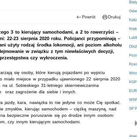
Biał
Gda
Powrót
Drukuj
Kato
Kra
zego 3 to kierujący samochodami, a 2 to rowerzyści –
Lubl
: 22-23 sierpnia 2020 roku. Policjanci przypominają –
ani użyty rodzaj środka lokomocji, ani poziom alkoholu
Olsz
dejmowanie w związku z tym niewłaściwych decyzji,
Poz
 przestępstwa czy wykroczenia.
Rze
darzają się osoby, które kierują pojazdami po wypiciu
Wro
 to miało miejsce w przypadku ujawnionego 22 sierpnia 2020
KGP
 na ul. Sobieskiego 31-letniego skierniewiczanina
EUR
n oraz zagrożenie dla siebie i innych.
WSPo
awa jazdy, kara, nawiązka to nie jedyne co może Cię spotkać.
SP P
nie zmysłów, kierując samochodem – ciężką maszyną, nad
 na bezpieczne poruszanie się po drodze innym osobom:
rom, czy innym kierującym samochodami.
Atak