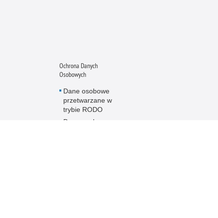
Ochrona Danych
Osobowych
Dane osobowe
przetwarzane w
trybie RODO
Dane osobowe
przetwarzane w
trybie DODO
Elektroniczny
nadawca
Regulamin strony
Policji
Sygnaliści
Ochrona Danych
Osobowych