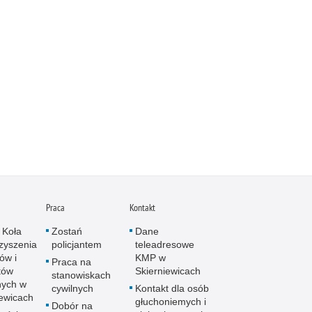
abianie znaków towarowych
yzienia przez psy
miki i sprostowania
cja inaczej
ania
ry i podpalenia
ie brudnych pieniędzy
a człowieka
anacje, zbeszczeszczania
ilaktyka
emoc domowa
Praca
Kontakt
moc w szkole
 Koła
Zostań
Dane
myt
zyszenia
policjantem
teleadresowe
ów i
KMP w
stępczość alkoholowa
Praca na
tów
Skierniewicach
stanowiskach
stępczość bankowa i kredytowa
nych w
cywilnych
Kontakt dla osób
stępczość cudzoziemców
iewicach
głuchoniemych i
Dobór na