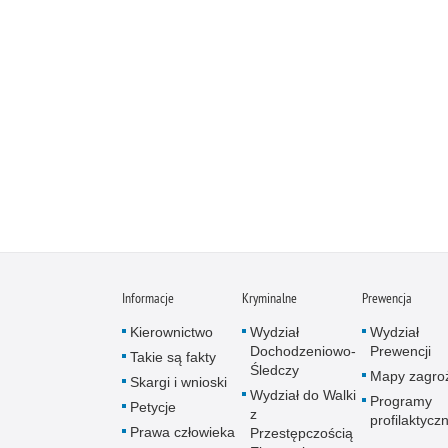
Informacje
Kryminalne
Prewencja
Kierownictwo
Wydział
Wydział
Dochodzeniowo-
Prewencji
Takie są fakty
Śledczy
Mapy zagro
Skargi i wnioski
Wydział do Walki
Programy
Petycje
z
profilaktycz
Prawa człowieka
Przestępczością