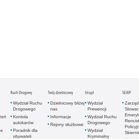
Podr
Pogr
Pole
Poli
Porw
Poża
Pran
Praw
Prof
Prof
Prz
Ruch Drogowy
Twój dzielnicowy
Urząd
SEiRP
Prze
Wydział Ruchu
Dzielnicowy bliżej
Wydział
Zarząd
Prze
Drogowego
nas
Prewencji
Stowar
Emeryt
Prze
żeń
Kontola
Informacje
Wydział Ruchu
Rencis
autokarów
Drogowego
Prze
Rejony służbowe
Policyj
ne
Poradnik dla
Wydział
Prze
Skiern
obywateli
Kryminalny