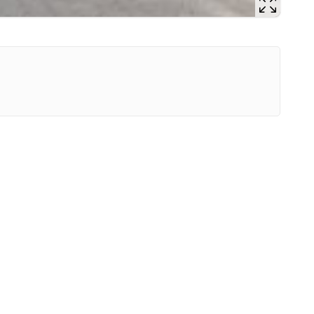
Mate
Nagr
Napa
Napa
Napa
Niel
Niet
Niet
Niet
Nisz
Nowo
Odpo
Ofia
Opin
Osz
Pedo
Pira