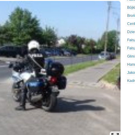
Bójki
Broń
Cent
Dzie
Fałs
Fałs
Glin
Hand
Jako
Kadr
Kobi
Koru
Krad
Krad
Kult
Logi