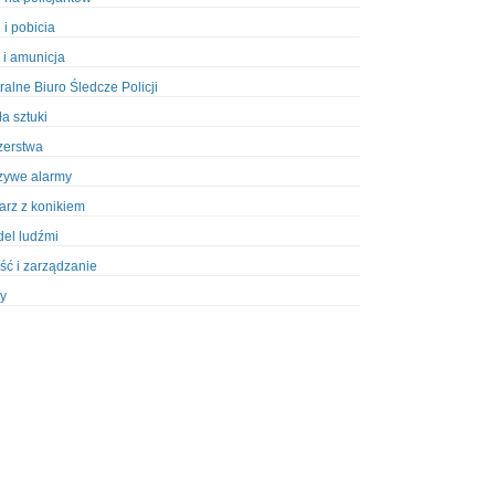
 i pobicia
 i amunicja
ralne Biuro Śledcze Policji
ła sztuki
zerstwa
zywe alarmy
iarz z konikiem
el ludźmi
ść i zarządzanie
y
ety w Policji
pcja
zież
zieże z włamaniem
ura
styka, wyposażenie