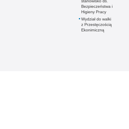
stanowisko ds.
Prze
Bezpieczeństwa i
Higieny Pracy
Pseu
Wydział do walki
Roz
z Przestęczością
Ruc
Ekonimiczną
Sam
Spor
Stal
Stat
Szko
Terr
Unia
Upr
Uroc
Uton
Wspó
Wspó
Wykr