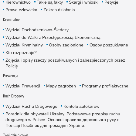
Kierownictwo
Takie są fakty
Skargi i wnioski
Petycje
Prawa człowieka
Zakres działania
Kryminalne
Wydział Dochodzeniowo-Śledczy
Wydział do Walki z Przestępczością Ekonomiczną
Wydział Kryminalny
Osoby zagionione
Osoby poszukiwane
Kto rozpoznaje?
Zdjęcia i opisy rzeczy poszukiwanych i zabezpieczonych przez
Policję
Prewencja
Wydział Prewencji
Mapy zagrożeń
Programy profilaktyczne
Ruch Drogowy
Wydział Ruchu Drogowego
Kontola autokarów
Poradnik dla obywateli Ukrainy. Podstawowe przepisy ruchu
drogowego w Polsce. Основні правила дорожнього руху в
Польщі Посібник для громадян України.
Twój dzielnicowy