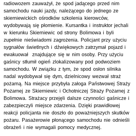
radiowozem zauważył, że spod jadącego przed nim
samochodu nauki jazdy, należącego do jednego ze
skierniewickich ośrodków szkolenia kierowców,
wydobywają się płomienie. Kursantka i instruktor jechali
w kierunku Skierniewic od strony Bolimowa i byli
zupełnie nieświadomi zagrożenia. Policjant przy użyciu
sygnałów świetlnych i dźwiękowych zatrzymał pojazd i
ewakuował znajdujące się w nim osoby. Przy użyciu
gaśnicy stłumił ogień zlokalizowany pod podwoziem
samochodu. W związku z tym, że spod osłon silnika
nadal wydobywał się dym, dzielnicowy wezwał straż
pożarną. Na miejsce przybyła załoga Państwowej Straży
Pożarnej ze Skierniewic i Ochotniczej Straży Pożarnej z
Bolimowa. Strażacy przejęli dalsze czynności gaśnicze i
zabezpieczyli miejsce zdarzenia. Dzięki prawidłowej
reakcji policjanta nie doszło do poważniejszych skutków
pożaru. Pasażerowie płonącego samochodu nie odnieśli
obrażeń i nie wymagali pomocy medycznej.