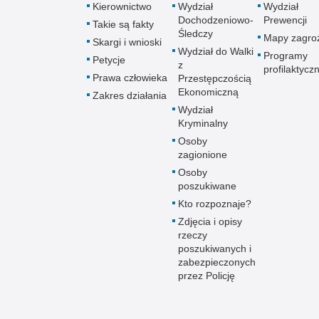
Kierownictwo
Wydział
Wydział
Dochodzeniowo-
Prewencji
Takie są fakty
Śledczy
Mapy zagro
Skargi i wnioski
Wydział do Walki
Programy
Petycje
z
profilaktycz
Prawa człowieka
Przestępczością
Ekonomiczną
Zakres działania
Wydział
Kryminalny
Osoby
zagionione
Osoby
poszukiwane
Kto rozpoznaje?
Zdjęcia i opisy
rzeczy
poszukiwanych i
zabezpieczonych
przez Policję