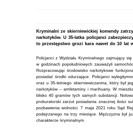
Kryminalni ze skierniewickiej komendy zatrz
narkotyków. U 35-latka policjanci zabezpiec
to przestępstwo grozi kara nawet do 10 lat w
Policjanci z Wydziału Kryminalnego zajmujący si
w godzinach popołudniowych zauważyli samochó
Rozpracowując środowisko narkotykowe funkcjonar
posiadać środki odurzające. Policjanci wylegitym
oraz u 35-letniego skierniewiczanina, który był j
narkotyków – amfetaminy i marihuany. W mieszkan
blisko 40 gramów tych samych substancji. Notowan
prokuratorski zarzut posiadania znacznej ilości s
pozbawienia wolności. 7 maja 2021 roku Sąd Rej
podejrzanego na trzy miesiące. Mężczyzna był j
charakterze kryminalnym.