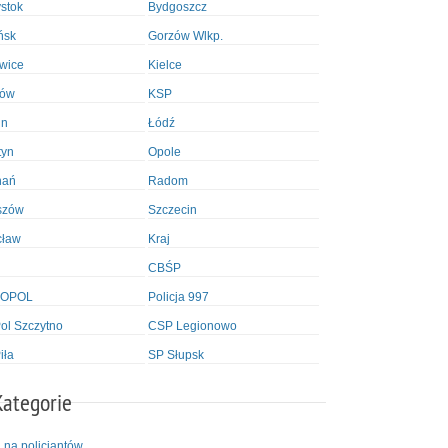
ystok
Bydgoszcz
ńsk
Gorzów Wlkp.
wice
Kielce
ków
KSP
in
Łódź
tyn
Opole
nań
Radom
szów
Szczecin
cław
Kraj
CBŚP
OPOL
Policja 997
l Szczytno
CSP Legionowo
iła
SP Słupsk
Kategorie
i na policjantów