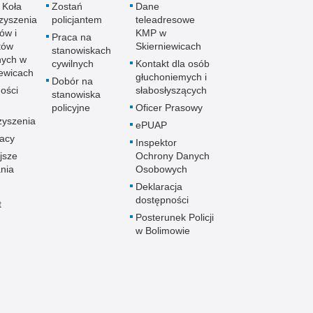
 Koła
Zostań
Dane
dki z udziałem dzieci
zyszenia
policjantem
teleadresowe
ów i
KMP w
Praca na
zpieczenie imprez masowych
tów
Skierniewicach
stanowiskach
jstwa
nych w
cywilnych
Kontakt dla osób
iewicach
nięcia i poszukiwania
głuchoniemych i
Dobór na
ości
słabosłyszących
stanowiska
zymania poszukiwanych
policyjne
Oficer Prasowy
dnie sprzed lat
zyszenia
ePUAP
łcenia
racy
Inspektor
anizowane grupy przestępcze
jsze
Ochrony Danych
nia
Osobowych
Deklaracja
dostępności
t
Posterunek Policji
w Bolimowie