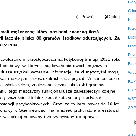
Biał
Gda
Powrót
Drukuj
Kato
Kra
ymali mężczyznę który posiadał znaczną ilość
Lubl
zyli łącznie blisko 80 gramów środków odurzających. Za
ięzienia.
Olsz
Poz
ę zwalczaniem przestępczości narkotykowej 5 maja 2021 roku
Rze
d osobowy, w którym znajdowało się dwóch mężczyzn.
iusze uzyskali wcześniej informację, że ci mężczyźni mogą
Wro
owali mężczyzn, przeszukali ich oraz pojazd. W samochodzie
KGP
ego właścicielem, znaleziono łącznie około 40 gramów
EUR
iu tego mężczyzny funkcjonariusze zabezpieczyli kolejne
y wcześniej 35-latek został zatrzymany i usłyszał
WSPo
ubstancji pscyhoaktywnych. Grozi za to kara nawet do 10 lat
SP P
onowy w Skierniewicach na wniosek prokuratora aresztował
uż wcześniej notowany i zatrzymywany do spraw o
Atak