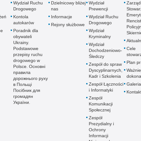
Wydział Ruchu
Dzielnicowy bliżej
Wydział
Zarząd
Wypa
Drogowego
nas
Prewencji
Stowar
Emeryt
żeń
Kontola
Informacje
Wydział Ruchu
Zabe
Rencis
autokarów
Drogowego
Rejony służbowe
Zabó
Policyj
ne
Poradnik dla
Wydział
Skiern
Zagi
obywateli
Kryminalny
Aktualn
Ukrainy.
Zatr
Wydział
Podstawowe
Cele
Dochodzeniowo-
Zbro
przepisy ruchu
stowar
Śledczy
Zgwa
drogowego w
Plan p
Zespół do spraw
Polsce. Основні
Zorg
Dyscyplinarnych,
Ważnie
правила
Kadr i Szkolenia
dokona
дорожнього руху
Zespół Łączności
Galeria
в Польщі
i Informatyki
Посібник для
Kontak
громадян
Zespół
України.
Komunikacji
Społecznej
Zespół
Prezydialny i
Ochrony
Informacji