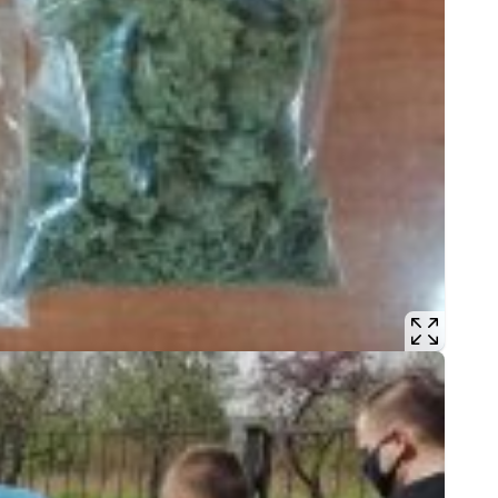
Podr
Pogr
Pole
Poli
Porw
Poża
Pran
Praw
Prof
Prof
Prz
Prze
Prze
Prze
Prze
Prze