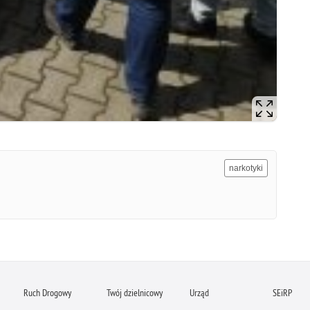
Prze
Pseu
Roz
Ruc
Sam
Spor
Stal
Stat
Szko
narkotyki
Terr
Unia
Upr
Uroc
Uton
Wspó
Wspó
Ruch Drogowy
Twój dzielnicowy
Urząd
SEiRP
Wykr