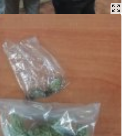
Mate
Nagr
Napa
Napa
Napa
Niel
Niet
Niet
Niet
Nisz
Nowo
Odpo
Ofia
Opin
Osz
Pedo
Pira