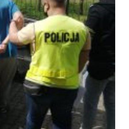
Prze
Prze
Prze
Prze
Prze
Prze
Prze
Prze
Prze
Prze
Prze
Prze
Prze
Prze
Prze
Prze
Prze