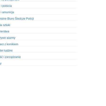
 i pobicia
 i amunicja
ralne Biuro Śledcze Policji
ła sztuki
zerstwa
zywe alarmy
iarz z konikiem
el ludźmi
ść i zarządzanie
y
ety w Policji
pcja
zież
zieże z włamaniem
ura
styka, wyposażenie