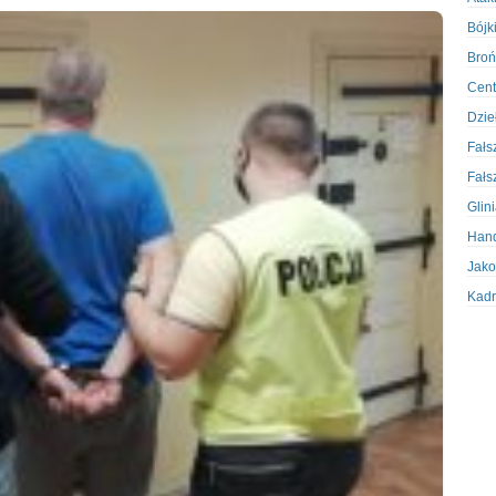
Bójki
Broń
Cent
Dzie
Fałs
Fałs
Glin
Hand
Jako
Kadr
Kobi
Koru
Krad
Krad
Kult
Logi