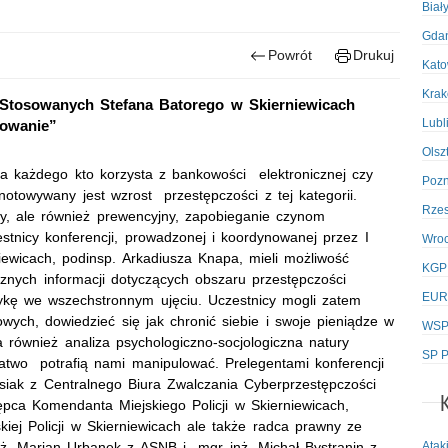
Biał
Gda
Powrót
Drukuj
Kato
Kra
 Stosowanych Stefana Batorego w Skierniewicach
Lubl
kowanie”
Olsz
każdego kto korzysta z bankowości elektronicznej czy
Poz
notowywany jest wzrost przestępczości z tej kategorii.
Rze
ny, ale również prewencyjny, zapobieganie czynom
tnicy konferencji, prowadzonej i koordynowanej przez I
Wro
iewicach, podinsp. Arkadiusza Knapa, mieli możliwość
KGP
cznych informacji dotyczących obszaru przestępczości
EUR
atykę we wszechstronnym ujęciu. Uczestnicy mogli zatem
wych, dowiedzieć się jak chronić siebie i swoje pieniądze w
WSPo
 również analiza psychologiczno-socjologiczna natury
SP P
łatwo potrafią nami manipulować. Prelegentami konferencji
siak z Centralnego Biura Zwalczania Cyberprzestępczości
ępca Komendanta Miejskiego Policji w Skierniewicach,
iej Policji w Skierniewicach ale także radca prawny ze
Atak
nż
. Marian Urbanek z ASNB i
mgr inż
. Michał Bystranin z