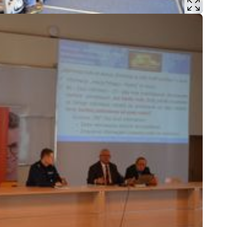
Prze
Pseu
Roz
Ruc
Sam
Spor
Stal
Stat
Szko
Terr
Unia
Upr
Uroc
Uton
Wspó
Wspó
Wykr