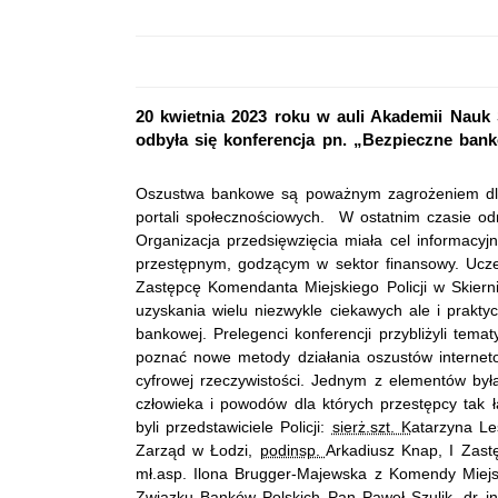
20 kwietnia 2023 roku w auli Akademii Nauk
odbyła się konferencja pn. „Bezpieczne ban
Oszustwa bankowe są poważnym zagrożeniem dla 
portali społecznościowych. W ostatnim czasie od
Organizacja przedsięwzięcia miała cel informacyj
przestępnym, godzącym w sektor finansowy. Uczes
Zastępcę Komendanta Miejskiego Policji w Skiern
uzyskania wielu niezwykle ciekawych ale i prakty
bankowej. Prelegenci konferencji przybliżyli tem
poznać nowe metody działania oszustów interneto
cyfrowej rzeczywistości. Jednym z elementów była
człowieka i powodów dla których przestępcy tak 
byli przedstawiciele Policji:
sierż.szt. K
atarzyna Le
Zarząd w Łodzi,
podinsp.
Arkadiusz Knap, I Zast
mł.asp. Ilona Brugger-Majewska z Komendy Miejsk
Związku Banków Polskich Pan Paweł Szulik,
dr i