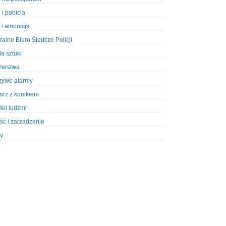
 i pobicia
 i amunicja
ralne Biuro Śledcze Policji
ła sztuki
zerstwa
zywe alarmy
iarz z konikiem
el ludźmi
ść i zarządzanie
y
ety w Policji
pcja
zież
zieże z włamaniem
ura
styka, wyposażenie