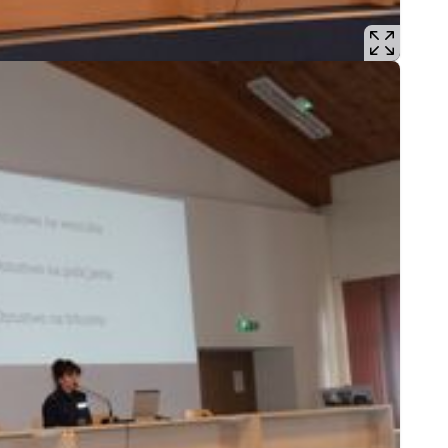
Wypa
Zabe
Zabó
Zagi
Zatr
Zbro
Zgwa
Zorg