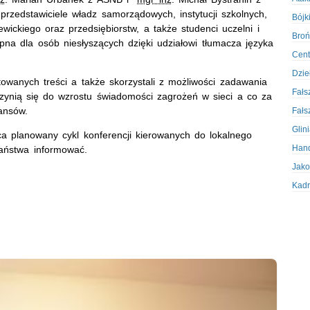
 przedstawiciele władz samorządowych, instytucji szkolnych,
Bójki
iewickiego oraz przedsiębiorstw, a także studenci uczelni i
Broń
pna dla osób niesłyszących dzięki udziałowi tłumacza języka
Cent
Dzie
owanych treści a także skorzystali z możliwości zadawania
Fałs
zynią się do wzrostu świadomości zagrożeń w sieci a co za
ansów.
Fałs
Glin
a planowany cykl konferencji kierowanych do lokalnego
Hand
 Państwa informować.
Jako
Kadr
Kobi
Koru
Krad
Krad
Kult
Logi