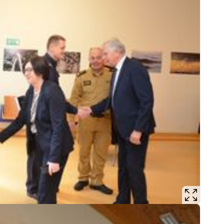
Mate
Nagr
Napa
Napa
Napa
Niel
Niet
Niet
Niet
Nisz
Nowo
Odpo
Ofia
Opin
Osz
Pedo
Pira