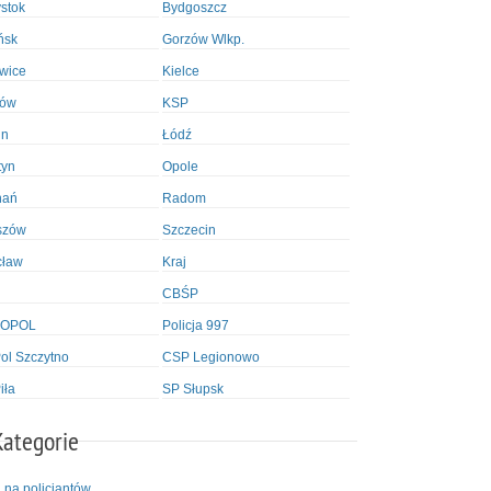
ystok
Bydgoszcz
ńsk
Gorzów Wlkp.
wice
Kielce
ków
KSP
in
Łódź
tyn
Opole
nań
Radom
szów
Szczecin
cław
Kraj
CBŚP
OPOL
Policja 997
l Szczytno
CSP Legionowo
iła
SP Słupsk
Kategorie
i na policjantów