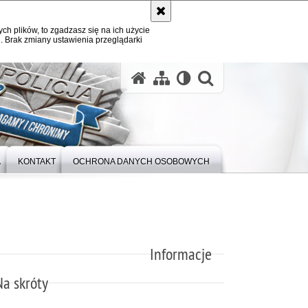
ych plików, to zgadzasz się na ich użycie
. Brak zmiany ustawienia przeglądarki
otwórz wysz
A
KONTAKT
OCHRONA DANYCH OSOBOWYCH
Informacje
Na skróty