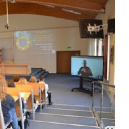
Prze
Prze
Prze
Prze
Prze
Prze
Prze
Prze
Prze
Prze
Prze
Prze
Prze
Prze
Prze
Prze
Prze