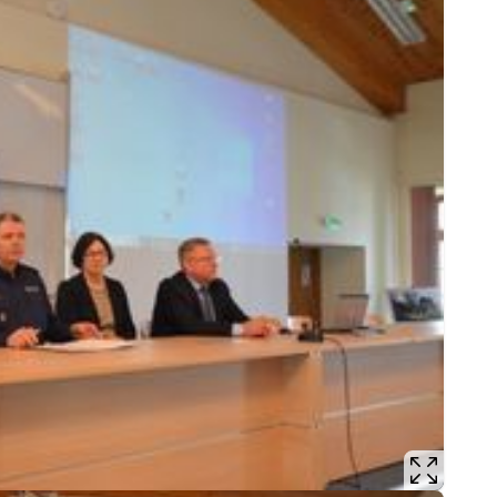
Podr
Pogr
Pole
Poli
Porw
Poża
Pran
Praw
Prof
Prof
Prz
Prze
Prze
Prze
Prze
Prze