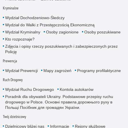
Kryminalne
Wydział Dochodzeniowo-Śledczy
Wydział do Walki z Przestępczością Ekonomiczną
Wydział Kryminalny
Osoby zagionione
Osoby poszukiwane
Kto rozpoznaje?
Zdjęcia i opisy rzeczy poszukiwanych i zabezpieczonych przez
Policję
Prewencja
Wydział Prewencji
Mapy zagrożeń
Programy profilaktyczne
Ruch Drogowy
Wydział Ruchu Drogowego
Kontola autokarów
Poradnik dla obywateli Ukrainy. Podstawowe przepisy ruchu
drogowego w Polsce. Основні правила дорожнього руху в
Польщі Посібник для громадян України.
Twój dzielnicowy
Dzielnicowy bliżej nas
Informacje
Rejony służbowe