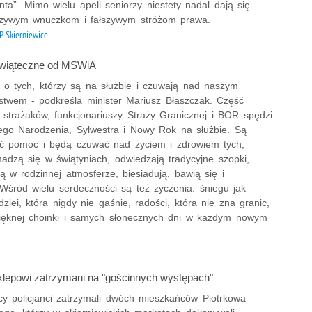
anta”. Mimo wielu apeli seniorzy niestety nadal dają się
Mate
szywym wnuczkom i fałszywym stróżom prawa.
Nagr
 Skierniewice
Napa
Napa
świąteczne od MSWiA
Napa
 o tych, którzy są na służbie i czuwają nad naszym
stwem - podkreśla minister Mariusz Błaszczak. Część
Niel
, strażaków, funkcjonariuszy Straży Granicznej i BOR spędzi
Niet
ego Narodzenia, Sylwestra i Nowy Rok na służbie. Są
Niet
ść pomoc i będą czuwać nad życiem i zdrowiem tych,
Niet
adzą się w świątyniach, odwiedzają tradycyjne szopki,
 w rodzinnej atmosferze, biesiadują, bawią się i
Nisz
 Wśród wielu serdeczności są też życzenia: śniegu jak
Nowo
adziei, która nigdy nie gaśnie, radości, która nie zna granic,
Odpo
ęknej choinki i samych słonecznych dni w każdym nowym
u…
Ofia
Opin
Osz
sklepowi zatrzymani na "gościnnych występach"
Pedo
ccy policjanci zatrzymali dwóch mieszkańców Piotrkowa
Pira