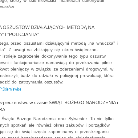
ego, którzy w skierniewickich marketach dokonywali
Podr
towarów.
Pogr
Pole
A OSZUSTÓW DZIAŁAJĄCYCH METODĄ NA
Poli
" I "POLICJANTA”
Porw
trzega przed oszustami działającymi metodą „na wnuczka” i
Poża
nta”. Z uwagi na zbliżający się okres świąteczno-
 istnieje zagrożenie dokonywania tego typu oszustw.
Pran
ewni i funkcjonariusze namawiają do przekazania pilnie
Praw
kwot pieniędzy w związku ze zdarzeniami drogowymi, w
Prof
estniczyli, bądź do udziału w policyjnej prowokacji, która
Prof
dzić do zatrzymania oszustów.
 Skierniewice
Prz
Prze
bezpieczeństwo w czasie ŚWIĄT BOŻEGO NARODZENIA i
Prze
RA
Prze
ę Święta Bożego Narodzenia oraz Sylwester. To nie tylko
Prze
nnych spotkań ale również okres zakupów i porządków.
Prze
jąc się do świąt często zapominamy o przestrzeganiu
ch zasad bezpieczeństwa stając się niejednokrotnie