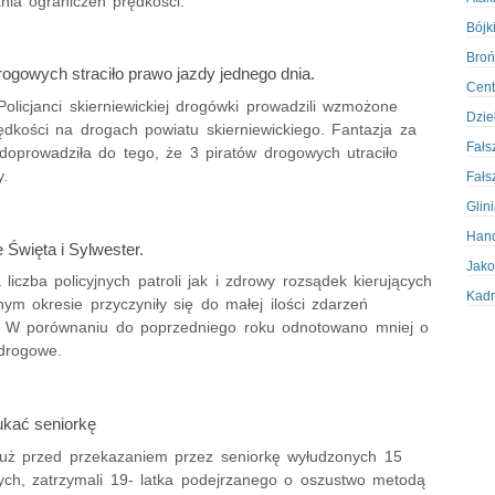
nia ograniczeń prędkości.
Bójki
Broń
rogowych straciło prawo jazdy jednego dnia.
Cent
Policjanci skierniewickiej drogówki prowadzili wzmożone
Dzie
ędkości na drogach powiatu skierniewickiego. Fantazja za
Fałs
 doprowadziła do tego, że 3 piratów drogowych utraciło
y.
Fałs
Glin
Hand
 Święta i Sylwester.
Jako
liczba policyjnych patroli jak i zdrowy rozsądek kierujących
Kadr
ym okresie przyczyniły się do małej ilości zdarzeń
Kobi
 W porównaniu do poprzedniego roku odnotowano mniej o
drogowe.
Koru
Krad
Krad
ukać seniorkę
Kult
 ,tuż przed przekazaniem przez seniorkę wyłudzonych 15
Logi
tych, zatrzymali 19- latka podejrzanego o oszustwo metodą