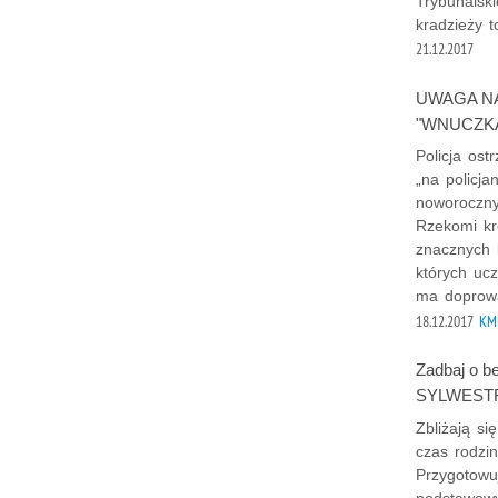
Trybunalski
kradzieży 
21.12.2017
UWAGA N
"WNUCZKA
Policja os
„na policja
noworoczny
Rzekomi kr
znacznych 
których ucz
ma doprowa
18.12.2017
KMP
Zadbaj o 
SYLWEST
Zbliżają si
czas rodzi
Przygotowu
podstawowy