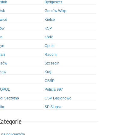
ystok
Bydgoszcz
ńsk
Gorzów Wlkp.
wice
Kielce
ków
KSP
in
Łódź
tyn
Opole
nań
Radom
szów
Szczecin
cław
Kraj
CBŚP
OPOL
Policja 997
l Szczytno
CSP Legionowo
iła
SP Słupsk
Kategorie
i na policjantów