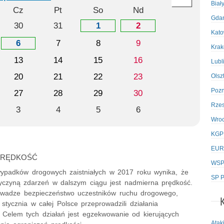
Biał
Cz
Pt
So
Nd
Gda
30
31
1
2
Kato
6
7
8
9
Kra
13
14
15
16
Lubl
20
21
22
23
Olsz
Poz
27
28
29
30
Rze
3
4
5
6
Wro
KGP
EUR
a PRĘDKOŚĆ
WSPo
wypadków drogowych zaistniałych w 2017 roku wynika, że
SP P
yczyną zdarzeń w dalszym ciągu jest nadmierna prędkość.
wadze bezpieczeństwo uczestników ruchu drogowego,
5 stycznia w całej Polsce przeprowadzili działania
. Celem tych działań jest egzekwowanie od kierujących
Atak