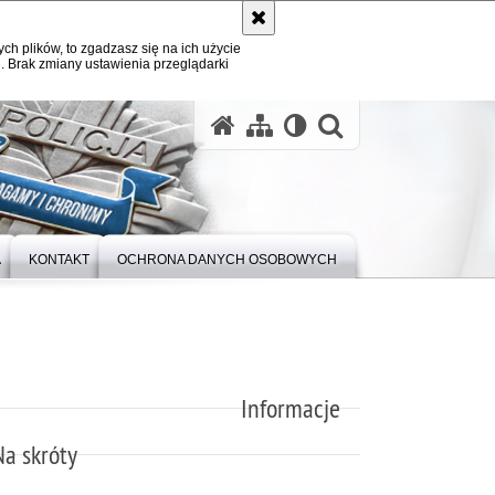
ych plików, to zgadzasz się na ich użycie
. Brak zmiany ustawienia przeglądarki
otwórz wysz
A
KONTAKT
OCHRONA DANYCH OSOBOWYCH
Informacje
Na skróty