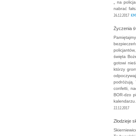
„ na policj
nabrać fał
26.12.2017
KMP
Życzenia 
Pamiętajmy
bezpieczeń
policjantów
święta Boż
gotowi nie
którzy grom
odpoczywają
podróżują.
confetti, n
BOR-dzo pi
kalendarz
22.12.2017
Złodzieje 
Skierniewi