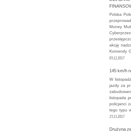
FINANSO
Polska Poli
przeprowa
Money Mule
Cyberprzes
przestępcz
akcję nadz
Komendy Gł
03.12.2017
145 km/h n
W listopadz
jazdy za p
zabudowany
listopada p
policjanci 
tego typu 
23.11.2017
Drużyna ze