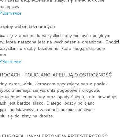
Prze
zestępców.
Prze
 Skierniewice
Prze
Prze
bojętny wobec bezdomnych
Prze
raca się z apelem do wszystkich aby nie być obojętnym
y, która narażona jest na wychłodzenie organizmu. Chodzi
Prze
wszystkim o osoby bezdomne, które mogą cierpieć z
Prze
mna.
Prze
 Skierniewice
Prze
DROGACH - POLICJANCI APELUJĄ O OSTROŻNOŚĆ
Prze
udny okres, wielu kierowcom spędzający sen z powiek.
Prze
szybko zmieniają się warunki pogodowe i drogowe.
Prze
się ujemne temperatury oraz opady śniegu, a to powoduje,
Prze
ch jest bardzo ślisko. Dlatego łódzcy policjanci
Prze
ją o podstawowych zasadach bezpieczeństwa i
niu się do zimy na drodze.
Prze
Prze
Prze
IA EUROPOLU WYMIERZONE W PRZESTĘPCZOŚĆ