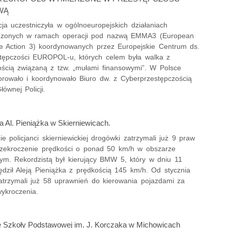
Prze
WĄ
Pseu
cja uczestniczyła w ogólnoeuropejskich działaniach
Roz
dzonych w ramach operacji pod nazwą EMMA3 (European
 Action 3) koordynowanych przez Europejskie Centrum ds.
Ruc
tępczości EUROPOL-u, których celem była walka z
Sam
ością związaną z tzw. „mułami finansowymi”. W Polsce
Spor
orowało i koordynowało Biuro dw. z Cyberprzestępczością
ównej Policji.
Stal
Stat
Szko
a Al. Pieniążka w Skierniewicach.
Terr
ie policjanci skierniewickiej drogówki zatrzymali już 9 praw
Unia
rzekroczenie prędkości o ponad 50 km/h w obszarze
m. Rekordzistą był kierujący BMW 5, który w dniu 11
Upr
ędził Aleją Pieniążka z prędkością 145 km/h. Od stycznia
Uroc
zatrzymali już 58 uprawnień do kierowania pojazdami za
Uton
wykroczenia.
Wspó
Wspó
 Szkoły Podstawowej im. J. Korczaka w Michowicach
Wykr