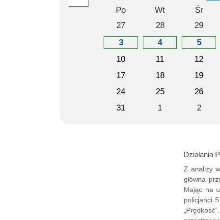
Po
Wt
Śr
27
28
29
3
4
5
10
11
12
17
18
19
24
25
26
31
1
2
Działani
Z analizy 
główna prz
Mając na u
policjanci 
„Prędkość”