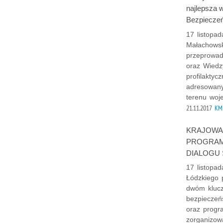
najlepsza 
Bezpieczeń
17 listopa
Małachowsk
przeprowadz
oraz Wiedz
profilakty
adresowany
terenu woj
21.11.2017
KMP
KRAJOWA
PROGRAM 
DIALOGU
17 listopa
Łódzkiego 
dwóm kluc
bezpiecz
oraz prog
zorganizow