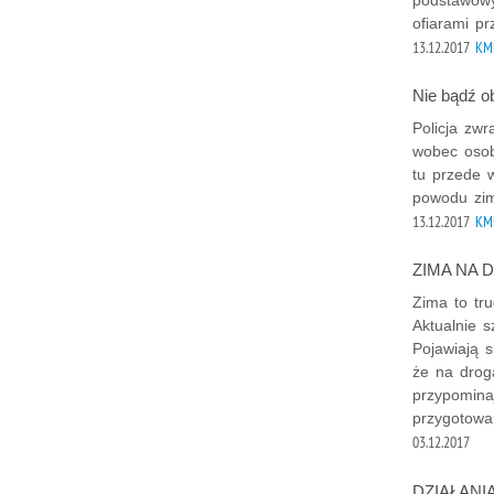
ofiarami pr
13.12.2017
KMP
Nie bądź o
Policja zw
wobec osob
tu przede 
powodu zi
13.12.2017
KMP
ZIMA NA 
Zima to tr
Aktualnie 
Pojawiają 
że na droga
przypomina
przygotowa
03.12.2017
DZIAŁAN