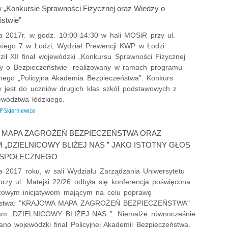
w „Konkursie Sprawności Fizycznej oraz Wiedzy o
Wypa
stwie”
Zabe
da 2017r. w godz. 10:00-14:30 w hali MOSiR przy ul.
Zabó
iego 7 w Łodzi, Wydział Prewencji KWP w Łodzi
Zagi
ił XII finał wojewódzki „Konkursu Sprawności Fizycznej
y o Bezpieczeństwie” realizowany w ramach programu
Zatr
cznego „Policyjna Akademia Bezpieczeństwa”. Konkurs
Zbro
 jest do uczniów drugich klas szkól podstawowych z
Zgwa
ewództwa łódzkiego.
Zorg
 Skierniewice
 MAPA ZAGROŻEŃ BEZPIECZEŃSTWA ORAZ
„DZIELNICOWY BLIŻEJ NAS ” JAKO ISTOTNY GŁOS
 SPOŁECZNEGO
da 2017 roku, w sali Wydziału Zarządzania Uniwersytetu
przy ul. Matejki 22/26 odbyła się konferencja poświęcona
zowym inicjatywom mającym na celu poprawę
eństwa: "KRAJOWA MAPA ZAGROŻEŃ BEZPIECZEŃSTWA"
ram „DZIELNICOWY BLIŻEJ NAS ”. Niemalże równocześnie
ano wojewódzki finał Policyjnej Akademii Bezpieczeństwa.