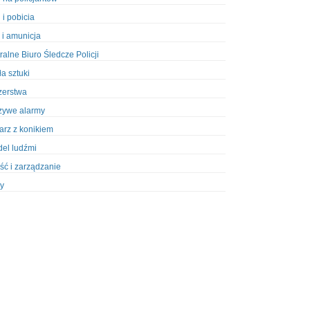
 i pobicia
 i amunicja
ralne Biuro Śledcze Policji
ła sztuki
zerstwa
zywe alarmy
iarz z konikiem
el ludźmi
ść i zarządzanie
y
ety w Policji
pcja
zież
zieże z włamaniem
ura
styka, wyposażenie