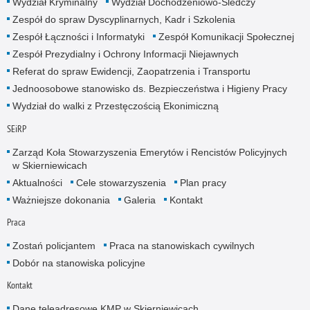
Wydział Kryminalny
Wydział Dochodzeniowo-Śledczy
Zespół do spraw Dyscyplinarnych, Kadr i Szkolenia
Zespół Łączności i Informatyki
Zespół Komunikacji Społecznej
Zespół Prezydialny i Ochrony Informacji Niejawnych
Referat do spraw Ewidencji, Zaopatrzenia i Transportu
Jednoosobowe stanowisko ds. Bezpieczeństwa i Higieny Pracy
Wydział do walki z Przestęczością Ekonimiczną
SEiRP
Zarząd Koła Stowarzyszenia Emerytów i Rencistów Policyjnych
w Skierniewicach
Aktualności
Cele stowarzyszenia
Plan pracy
Ważniejsze dokonania
Galeria
Kontakt
Praca
Zostań policjantem
Praca na stanowiskach cywilnych
Dobór na stanowiska policyjne
Kontakt
Dane teleadresowe KMP w Skierniewicach