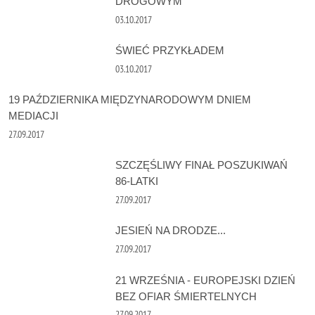
DROGOWYM”
03.10.2017
ŚWIEĆ PRZYKŁADEM
03.10.2017
19 PAŹDZIERNIKA MIĘDZYNARODOWYM DNIEM
MEDIACJI
27.09.2017
SZCZĘŚLIWY FINAŁ POSZUKIWAŃ
86-LATKI
27.09.2017
JESIEŃ NA DRODZE...
27.09.2017
21 WRZEŚNIA - EUROPEJSKI DZIEŃ
BEZ OFIAR ŚMIERTELNYCH
27.09.2017