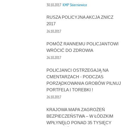
30.10.2017
KMP Skierniewice
RUSZA POLICYJNA AKCJA ZNICZ
2017
26.10.2017
POMÓŻ RANNEMU POLICJANTOWI
WRÓCIĆ DO ZDROWIA
26.10.2017
POLICJANCI OSTRZEGAJĄ NA
CMENTARZACH - PODCZAS
PORZĄDKOWANIA GROBÓW PILNUJ
PORTFELA I TOREBKI !
26.10.2017
KRAJOWA MAPA ZAGROŻEŃ
BEZPIECZEŃSTWA – W ŁÓDZKIM
WPŁYNĘŁO PONAD 35 TYSIĘCY