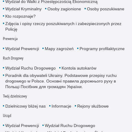
Wydział do Walki z Przestępczością Ekonomiczną
Wydział Kryminalny
Osoby zagionione
Osoby poszukiwane
Kto rozpoznaje?
Zdjęcia i opisy rzeczy poszukiwanych i zabezpieczonych przez
Policję
Prewencja
Wydział Prewencji
Mapy zagrożeń
Programy profilaktyczne
Ruch Drogowy
Wydział Ruchu Drogowego
Kontola autokarów
Poradnik dla obywateli Ukrainy. Podstawowe przepisy ruchu
drogowego w Polsce. Основні правила дорожнього руху в
Польщі Посібник для громадян України.
Twój dzielnicowy
Dzielnicowy bliżej nas
Informacje
Rejony służbowe
Urząd
Wydział Prewencji
Wydział Ruchu Drogowego