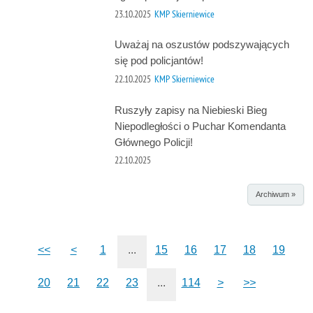
23.10.2025
KMP Skierniewice
Uważaj na oszustów podszywających
się pod policjantów!
22.10.2025
KMP Skierniewice
Ruszyły zapisy na Niebieski Bieg
Niepodległości o Puchar Komendanta
Głównego Policji!
22.10.2025
Archiwum »
<<
<
1
...
15
16
17
18
19
20
21
22
23
...
114
>
>>