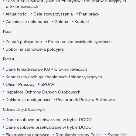
Zarząd Koła Stowarzyszenia Emerytów i Rencistów Policyjnych
w Skierniewicach
Aktualności
Cele stowarzyszenia
Plan pracy
Ważniejsze dokonania
Galeria
Kontakt
Praca
Zostań policjantem
Praca na stanowiskach cywilnych
Dobór na stanowiska policyjne
Kontakt
Dane teleadresowe KMP w Skierniewicach
Kontakt dla osób głuchoniemych i słabosłyszących
Oficer Prasowy
ePUAP
Inspektor Ochrony Danych Osobowych
Deklaracja dostępności
Posterunek Policji w Bolimowie
Ochrona Danych Osobowych
Dane osobowe przetwarzane w trybie RODO
Dane osobowe przetwarzane w trybie DODO
Elektroniczny nadawca
Regulamin strony Policji
Sygnaliści