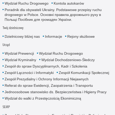
Wydział Ruchu Drogowego
Kontola autokarów
Poradnik dla obywateli Ukrainy. Podstawowe przepisy ruchu
drogowego w Polsce. Основні правила дорожнього руху в
Польщі Посібник для громадян України.
Twój dzielnicowy
Dzielnicowy bliżej nas
Informacje
Rejony służbowe
Urząd
Wydział Prewencji
Wydział Ruchu Drogowego
Wydział Kryminalny
Wydział Dochodzeniowo-Śledczy
Zespół do spraw Dyscyplinarnych, Kadr i Szkolenia
Zespół Łączności i Informatyki
Zespół Komunikacji Społecznej
Zespół Prezydialny i Ochrony Informacji Niejawnych
Referat do spraw Ewidencji, Zaopatrzenia i Transportu
Jednoosobowe stanowisko ds. Bezpieczeństwa i Higieny Pracy
Wydział do walki z Przestęczością Ekonimiczną
SEiRP