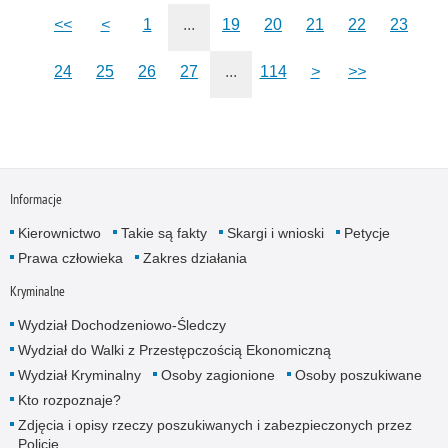
<<
<
1
...
19
20
21
22
23
24
25
26
27
...
114
>
>>
Informacje
Kierownictwo
Takie są fakty
Skargi i wnioski
Petycje
Prawa człowieka
Zakres działania
Kryminalne
Wydział Dochodzeniowo-Śledczy
Wydział do Walki z Przestępczością Ekonomiczną
Wydział Kryminalny
Osoby zagionione
Osoby poszukiwane
Kto rozpoznaje?
Zdjęcia i opisy rzeczy poszukiwanych i zabezpieczonych przez
Policję