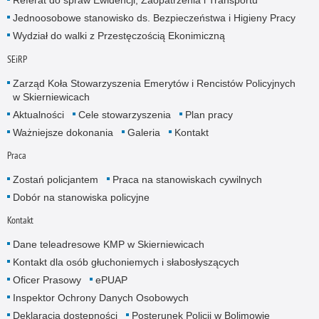
Referat do spraw Ewidencji, Zaopatrzenia i Transportu
Jednoosobowe stanowisko ds. Bezpieczeństwa i Higieny Pracy
Wydział do walki z Przestęczością Ekonimiczną
SEiRP
Zarząd Koła Stowarzyszenia Emerytów i Rencistów Policyjnych
w Skierniewicach
Aktualności
Cele stowarzyszenia
Plan pracy
Ważniejsze dokonania
Galeria
Kontakt
Praca
Zostań policjantem
Praca na stanowiskach cywilnych
Dobór na stanowiska policyjne
Kontakt
Dane teleadresowe KMP w Skierniewicach
Kontakt dla osób głuchoniemych i słabosłyszących
Oficer Prasowy
ePUAP
Inspektor Ochrony Danych Osobowych
Deklaracja dostępności
Posterunek Policji w Bolimowie