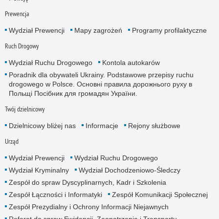
Prewencja
Wydział Prewencji
Mapy zagrożeń
Programy profilaktyczne
Ruch Drogowy
Wydział Ruchu Drogowego
Kontola autokarów
Poradnik dla obywateli Ukrainy. Podstawowe przepisy ruchu
drogowego w Polsce. Основні правила дорожнього руху в
Польщі Посібник для громадян України.
Twój dzielnicowy
Dzielnicowy bliżej nas
Informacje
Rejony służbowe
Urząd
Wydział Prewencji
Wydział Ruchu Drogowego
Wydział Kryminalny
Wydział Dochodzeniowo-Śledczy
Zespół do spraw Dyscyplinarnych, Kadr i Szkolenia
Zespół Łączności i Informatyki
Zespół Komunikacji Społecznej
Zespół Prezydialny i Ochrony Informacji Niejawnych