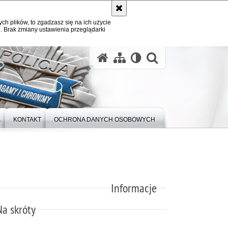
ych plików, to zgadzasz się na ich użycie
. Brak zmiany ustawienia przeglądarki
otwórz wysz
A
KONTAKT
OCHRONA DANYCH OSOBOWYCH
Informacje
Na skróty