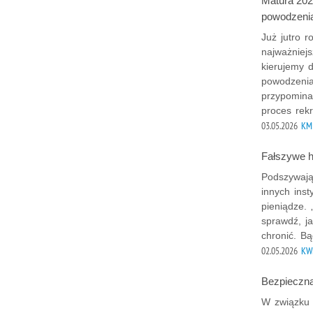
Matura 202
powodzeni
Już jutro 
najważniej
kierujemy 
powodzenia
przypomina
proces rekru
03.05.2026
KMP
Fałszywe hi
Podszywają
innych inst
pieniądze.
sprawdź, ja
chronić. Bąd
02.05.2026
KW
Bezpieczna
W związku 