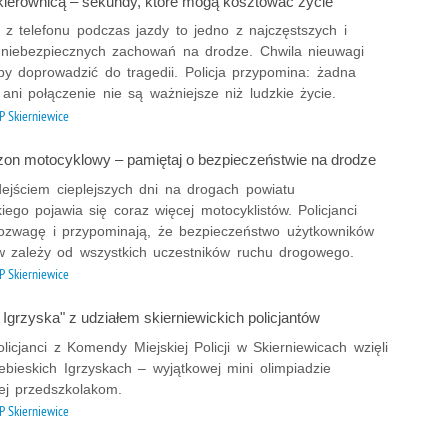
 kierownicą – sekundy, które mogą kosztować życie
Prze
 z telefonu podczas jazdy to jedno z najczęstszych i
Pseu
j niebezpiecznych zachowań na drodze. Chwila nieuwagi
Roz
by doprowadzić do tragedii. Policja przypomina: żadna
ni połączenie nie są ważniejsze niż ludzkie życie.
Ruc
 Skierniewice
Sam
Spor
ezon motocyklowy – pamiętaj o bezpieczeństwie na drodze
Stal
ejściem cieplejszych dni na drogach powiatu
Stat
kiego pojawia się coraz więcej motocyklistów. Policjanci
rozwagę i przypominają, że bezpieczeństwo użytkowników
Szko
w zależy od wszystkich uczestników ruchu drogowego.
Terr
 Skierniewice
Unia
Upr
 Igrzyska" z udziałem skierniewickich policjantów
Uroc
licjanci z Komendy Miejskiej Policji w Skierniewicach wzięli
Uton
ebieskich Igrzyskach – wyjątkowej mini olimpiadzie
j przedszkolakom.
Wspó
 Skierniewice
Wspó
Wykr