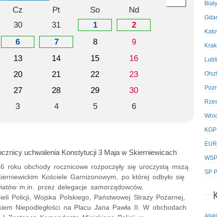
Biał
Cz
Pt
So
Nd
Gda
30
31
1
2
Kato
6
7
8
9
Kra
13
14
15
16
Lubl
20
21
22
23
Olsz
Poz
27
28
29
30
Rze
3
4
5
6
Wro
KGP
EUR
cznicy uchwalenia Konstytucji 3 Maja w Skierniewicach
WSPo
6 roku obchody rocznicowe rozpoczęły się uroczystą mszą
SP P
kierniewickim Kościele Garnizonowym, po której odbyło się
wiatów m.in. przez delegacje samorządowców,
ieli Policji, Wojska Polskiego, Państwowej Straży Pożarnej,
iem Niepodległości na Placu Jana Pawła II. W obchodach
Atak