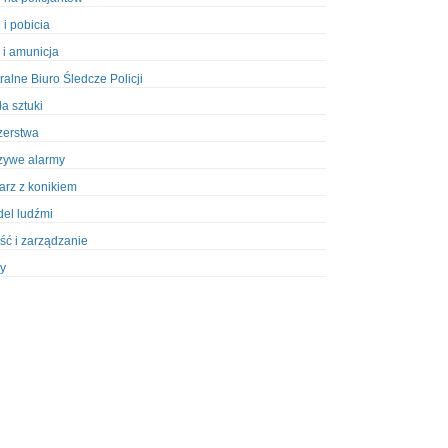
 i pobicia
 i amunicja
ralne Biuro Śledcze Policji
ła sztuki
zerstwa
zywe alarmy
iarz z konikiem
el ludźmi
ść i zarządzanie
y
ety w Policji
pcja
zież
zieże z włamaniem
ura
styka, wyposażenie