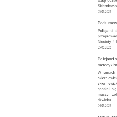
wziął udzia
Skierniewic
05.05.2026
Podsumowan
Policjanci 
przeprowad
Niestety 4
05.05.2026
Policjanci 
motocyklis
W ramach ko
skierniewic
skierniewic
spotkali si
maszyn żeb
dźwięku.
04.05.2026