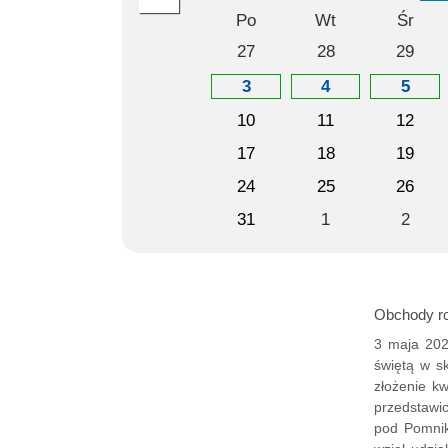
Po
Wt
Śr
27
28
29
3
4
5
10
11
12
17
18
19
24
25
26
31
1
2
Obchody ro
3 maja 202
świętą w s
złożenie k
przedstawic
pod Pomnik