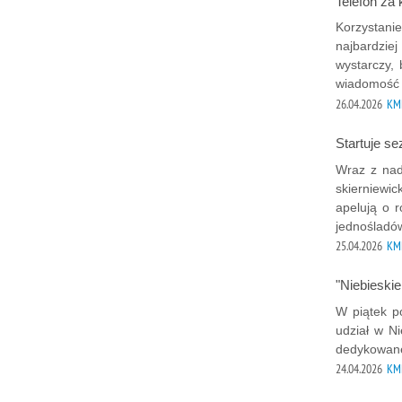
Telefon za
Korzystanie
najbardzie
wystarczy, 
wiadomość a
26.04.2026
KMP
Startuje s
Wraz z nad
skierniewic
apelują o 
jednośladó
25.04.2026
KMP
"Niebieskie
W piątek po
udział w Ni
dedykowane
24.04.2026
KMP