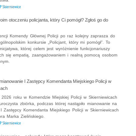
Prze
 Skierniewice
Prze
Prze
im otoczeniu policjanta, który Ci pomógł? Zgłoś go do
Prze
Prze
encji Komendy Głównej Policji po raz kolejny zaprasza do
gólnopolskim konkursie „Policjant, który mi pomógł”. To
Prze
nicjatywa, której celem jest wyróżnienie funkcjonariuszy
Prze
ch się empatią, zaangażowaniem i realną pomocą osobom
Prze
onym.
Prze
Prze
mianowanie I Zastępcy Komendanta Miejskiego Policji w
Prze
cach
Prze
a 2026 roku w Komendzie Miejskiej Policji w Skierniewicach
Prze
uroczysta zbiórka, podczas której nastąpiło mianowanie na
Prze
 I Zastępcy Komendanta Miejskiego Policji w Skierniewicach
Prze
ra Marka Zielińskiego.
 Skierniewice
Prze
Prze