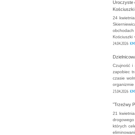
Uroczyste 
Kościuszki
24 kwietni
Skierniewic
obchodach 
Kościuszki 
24.04.2026
KMP
Dzielnicow
Czujność i
zapobiec tr
czasie wol
organizmie 
23.04.2026
KMP
"Trzeźwy P
21 kwietnia
drogowego 
których ce
eliminowan