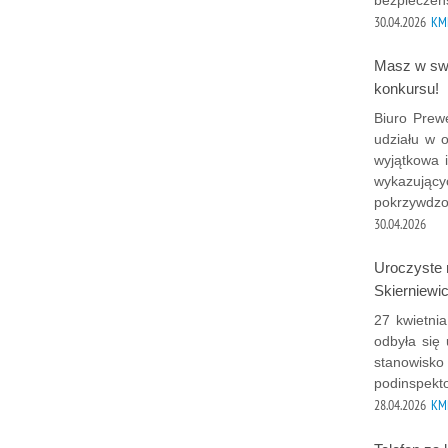
30.04.2026
KMP
Masz w swo
konkursu!
Biuro Prew
udziału w o
wyjątkowa i
wykazujący
pokrzywdz
30.04.2026
Uroczyste 
Skierniewi
27 kwietni
odbyła się 
stanowisko
podinspekto
28.04.2026
KMP