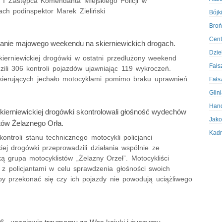
ł I Zastępca Komendanta Miejskiego Policji w
ach podinspektor Marek Zieliński
Bójki
Broń
Cent
ie majowego weekendu na skierniewickich drogach.
Dzie
skierniewickiej drogówki w ostatni przedłużony weekend
Fałs
zili 306 kontroli pojazdów ujawniając 119 wykroczeń.
 kierujących jechało motocyklami pomimo braku uprawnień.
Fałs
Glin
Hand
skierniewickiej drogówki skontrolowali głośność wydechów
Jako
tów Żelaznego Orła.
Kadr
ntroli stanu technicznego motocykli policjanci
Kobi
kiej drogówki przeprowadzili działania wspólnie ze
ką grupa motocyklistów „Żelazny Orzeł”. Motocykliści
Koru
ę z policjantami w celu sprawdzenia głośności swoich
Krad
y przekonać się czy ich pojazdy nie powodują uciążliwego
Krad
Kult
Logi