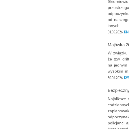
Skierniewi
przestrzeg
odpoczynku
od naszego
innych.
01.05.2026
KMP
Majówka 20
W związku
że tzw. dri
na jednym 
wysokim ma
30.04.2026
KW
Bezpieczn
Najbliższe
codziennyc
zaplanowała
odpoczynek
policjanci 
bezpieczeń