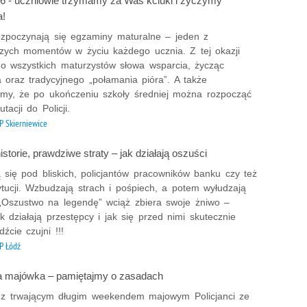
6 - uczniowie trzymamy za Was kciuki i życzymy
Mate
a!
Nagr
rozpoczynają się egzaminy maturalne – jeden z
Napa
szych momentów w życiu każdego ucznia. Z tej okazji
Napa
do wszystkich maturzystów słowa wsparcia, życząc
 oraz tradycyjnego „połamania pióra”. A także
Napa
my, że po ukończeniu szkoły średniej można rozpocząć
Niel
tacji do Policji.
Niet
 Skierniewice
Niet
storie, prawdziwe straty – jak działają oszuści
Niet
 się pod bliskich, policjantów pracowników banku czy też
Nisz
ytucji. Wzbudzają strach i pośpiech, a potem wyłudzają
Nowo
 „Oszustwo na legendę” wciąż zbiera swoje żniwo –
Odpo
k działają przestępcy i jak się przed nimi skutecznie
Ofia
źcie czujni !!!
P Łódź
Opin
Osz
 majówka – pamiętajmy o zasadach
Pedo
z trwającym długim weekendem majowym Policjanci ze
Pira