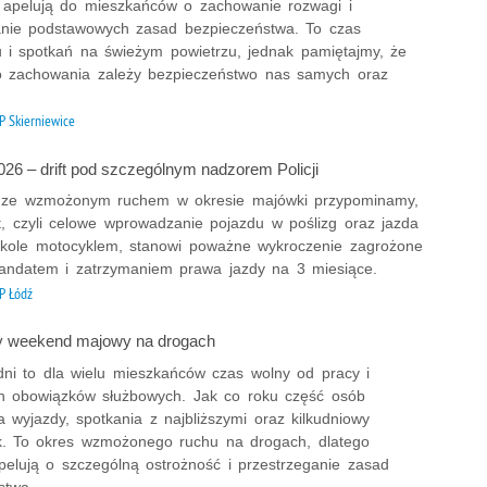
c apelują do mieszkańców o zachowanie rozwagi i
Podr
anie podstawowych zasad bezpieczeństwa. To czas
 i spotkań na świeżym powietrzu, jednak pamiętajmy, że
Pogr
 zachowania zależy bezpieczeństwo nas samych oraz
Pole
Poli
 Skierniewice
Porw
26 – drift pod szczególnym nadzorem Policji
Poża
Pran
 ze wzmożonym ruchem w okresie majówki przypominamy,
ft, czyli celowe wprowadzanie pojazdu w poślizg oraz jazda
Praw
kole motocyklem, stanowi poważne wykroczenie zagrożone
Prof
ndatem i zatrzymaniem prawa jazdy na 3 miesiące.
Prof
P Łódź
Prz
y weekend majowy na drogach
Prze
 dni to dla wielu mieszkańców czas wolny od pracy i
Prze
h obowiązków służbowych. Jak co roku część osób
Prze
 wyjazdy, spotkania z najbliższymi oraz kilkudniowy
Prze
. To okres wzmożonego ruchu na drogach, dlatego
Prze
apelują o szczególną ostrożność i przestrzeganie zasad
stwa.