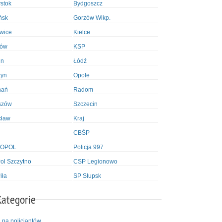
ystok
Bydgoszcz
ńsk
Gorzów Wlkp.
wice
Kielce
ków
KSP
in
Łódź
tyn
Opole
nań
Radom
szów
Szczecin
cław
Kraj
CBŚP
OPOL
Policja 997
l Szczytno
CSP Legionowo
iła
SP Słupsk
Kategorie
i na policjantów