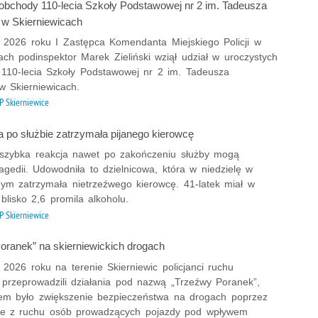
obchody 110-lecia Szkoły Podstawowej nr 2 im. Tadeusza
Wypa
 w Skierniewicach
Zabe
a 2026 roku I Zastępca Komendanta Miejskiego Policji w
ach podinspektor Marek Zieliński wziął udział w uroczystych
Zabó
110-lecia Szkoły Podstawowej nr 2 im. Tadeusza
Zagi
w Skierniewicach.
Zatr
 Skierniewice
Zbro
a po służbie zatrzymała pijanego kierowcę
Zgwa
Zorg
 szybka reakcja nawet po zakończeniu służby mogą
agedii. Udowodniła to dzielnicowa, która w niedzielę w
nym zatrzymała nietrzeźwego kierowcę. 41-latek miał w
blisko 2,6 promila alkoholu.
 Skierniewice
oranek” na skierniewickich drogach
 2026 roku na terenie Skierniewic policjanci ruchu
przeprowadzili działania pod nazwą „Trzeźwy Poranek”,
lem było zwiększenie bezpieczeństwa na drogach poprzez
ie z ruchu osób prowadzących pojazdy pod wpływem