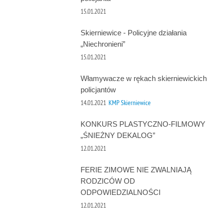
15.01.2021
Skierniewice - Policyjne działania
„Niechronieni”
15.01.2021
Włamywacze w rękach skierniewickich
policjantów
14.01.2021
KMP Skierniewice
KONKURS PLASTYCZNO-FILMOWY
„ŚNIEŻNY DEKALOG”
12.01.2021
FERIE ZIMOWE NIE ZWALNIAJĄ
RODZICÓW OD
ODPOWIEDZIALNOŚCI
12.01.2021