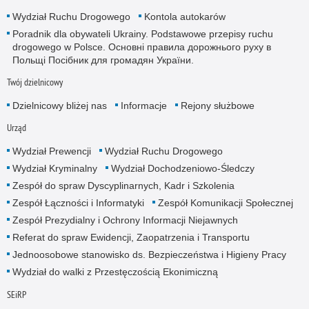
Wydział Ruchu Drogowego
Kontola autokarów
Poradnik dla obywateli Ukrainy. Podstawowe przepisy ruchu
drogowego w Polsce. Основні правила дорожнього руху в
Польщі Посібник для громадян України.
Twój dzielnicowy
Dzielnicowy bliżej nas
Informacje
Rejony służbowe
Urząd
Wydział Prewencji
Wydział Ruchu Drogowego
Wydział Kryminalny
Wydział Dochodzeniowo-Śledczy
Zespół do spraw Dyscyplinarnych, Kadr i Szkolenia
Zespół Łączności i Informatyki
Zespół Komunikacji Społecznej
Zespół Prezydialny i Ochrony Informacji Niejawnych
Referat do spraw Ewidencji, Zaopatrzenia i Transportu
Jednoosobowe stanowisko ds. Bezpieczeństwa i Higieny Pracy
Wydział do walki z Przestęczością Ekonimiczną
SEiRP