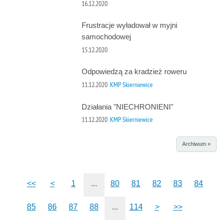
16.12.2020
Frustracje wyładował w myjni
samochodowej
15.12.2020
Odpowiedzą za kradzież roweru
11.12.2020
KMP Skierniewice
Działania "NIECHRONIENI"
11.12.2020
KMP Skierniewice
Archiwum »
<<
<
1
...
80
81
82
83
84
85
86
87
88
...
114
>
>>