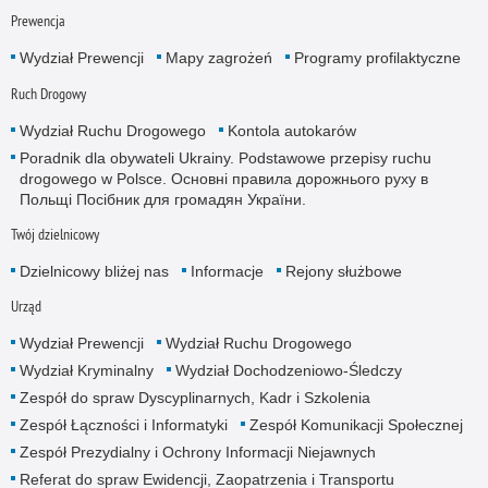
Prewencja
Wydział Prewencji
Mapy zagrożeń
Programy profilaktyczne
Ruch Drogowy
Wydział Ruchu Drogowego
Kontola autokarów
Poradnik dla obywateli Ukrainy. Podstawowe przepisy ruchu
drogowego w Polsce. Основні правила дорожнього руху в
Польщі Посібник для громадян України.
Twój dzielnicowy
Dzielnicowy bliżej nas
Informacje
Rejony służbowe
Urząd
Wydział Prewencji
Wydział Ruchu Drogowego
Wydział Kryminalny
Wydział Dochodzeniowo-Śledczy
Zespół do spraw Dyscyplinarnych, Kadr i Szkolenia
Zespół Łączności i Informatyki
Zespół Komunikacji Społecznej
Zespół Prezydialny i Ochrony Informacji Niejawnych
Referat do spraw Ewidencji, Zaopatrzenia i Transportu